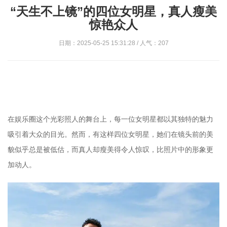
“天生不上镜”的四位女明星，真人瘦美
惊艳众人‌
日期：2025-05-25 15:31:28 / 人气：207
在娱乐圈这个光彩照人的舞台上，每一位女明星都以其独特的魅力
吸引着大众的目光。然而，有这样四位女明星，她们在镜头前的美
貌似乎总是被低估，而真人却瘦美得令人惊叹，比照片中的形象更
加动人。