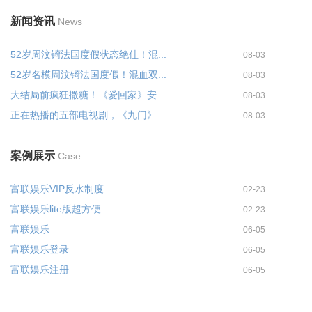
新闻资讯
News
52岁周汶锜法国度假状态绝佳！混...
08-03
52岁名模周汶锜法国度假！混血双...
08-03
大结局前疯狂撒糖！《爱回家》安...
08-03
正在热播的五部电视剧，《九门》...
08-03
案例展示
Case
富联娱乐VIP反水制度
02-23
富联娱乐lite版超方便
02-23
富联娱乐
06-05
富联娱乐登录
06-05
富联娱乐注册
06-05