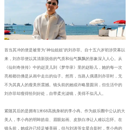
首当其冲的便是被誉为“神仙姐姐”的刘亦菲。自十五六岁初涉荧幕以
来，刘亦菲便以其清新脱俗的气质和仙气飘飘的形象深入人心。从
《仙剑奇侠传》中的赵灵儿到《梦华录》里的赵盼儿，她的每一次
亮相都仿佛是从画中走出的仙子。然而，当路人偶遇刘亦菲时，无
不为其真人的瘦美所震撼。镜头前的她或许略显圆润，但生活中的
刘亦菲却瘦得恰到好处，自带柔光滤镜，美得不似凡人。
紧随其后的是拥有1米68高挑身材的李小冉。作为娱乐圈中公认的大
美人，李小冉的明眸皓齿、眉眼如画、皮肤白净让人难以忘怀。在
镜头前，她或许已经足够美丽，但与刘涛等女星合影时，李小冉的