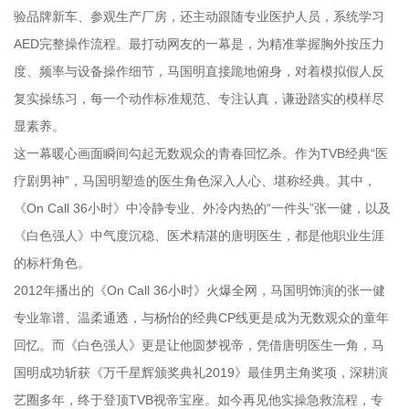
验品牌新车、参观生产厂房，还主动跟随专业医护人员，系统学习
AED完整操作流程。最打动网友的一幕是，为精准掌握胸外按压力
度、频率与设备操作细节，马国明直接跪地俯身，对着模拟假人反
复实操练习，每一个动作标准规范、专注认真，谦逊踏实的模样尽
显素养。
这一幕暖心画面瞬间勾起无数观众的青春回忆杀。作为TVB经典“医
疗剧男神”，马国明塑造的医生角色深入人心、堪称经典。其中，
《On Call 36小时》中冷静专业、外冷内热的“一件头”张一健，以及
《白色强人》中气度沉稳、医术精湛的唐明医生，都是他职业生涯
的标杆角色。
2012年播出的《On Call 36小时》火爆全网，马国明饰演的张一健
专业靠谱、温柔通透，与杨怡的经典CP线更是成为无数观众的童年
回忆。而《白色强人》更是让他圆梦视帝，凭借唐明医生一角，马
国明成功斩获《万千星辉颁奖典礼2019》最佳男主角奖项，深耕演
艺圈多年，终于登顶TVB视帝宝座。如今再见他实操急救流程，专