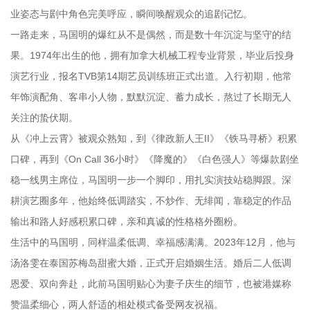
业姿态与剧中角色完美呼应，瞬间唤醒观众的追剧记忆。
一路走来，马国明的爆红从不是偶然，而是数十年沉淀与坚守的结
果。1974年出生的他，拥有加拿大机械工程专业背景，毕业后投身
演艺行业，报名TVB第14期艺员训练班正式出道。入行初期，他常
年饰演配角、客串小人物，默默沉淀、蓄力成长，熬过了长期无人
关注的蛰伏期。
从《冲上云霄》被观众熟知，到《律政新人王II》《铁马寻桥》积累
口碑，再到《On Call 36小时》《降魔的》《白色强人》等爆款剧坐
稳一线男主席位，马国明一步一个脚印，用扎实演技站稳脚跟。深
耕演艺圈多年，他始终低调踏实，不炒作、无绯闻，靠稳定的作品
输出和路人好感积累口碑，亲和真诚的性格格外圈粉。
生活中的马国明，同样温柔低调、幸福感满满。2023年12月，他与
汤洛雯在泰国苏梅岛甜蜜大婚，正式开启婚姻生活。婚后二人低调
恩爱、双向奔赴，此前马国明贴心为妻子庆生的细节，也被港媒称
赞温柔细心，两人舒适的相处模式备受网友祝福。