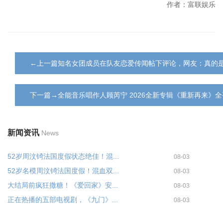
作者：富联娱乐
←上一篇知名女团成员在队友恋爱传闻帖下评论，网友：真的
下一篇→全能音乐唱作人顾芮宁 2026全新专辑《重新再来》
新闻资讯
News
52岁周汶锜法国度假状态绝佳！混...
08-03
52岁名模周汶锜法国度假！混血双...
08-03
大结局前疯狂撒糖！《爱回家》安...
08-03
正在热播的五部电视剧，《九门》...
08-03