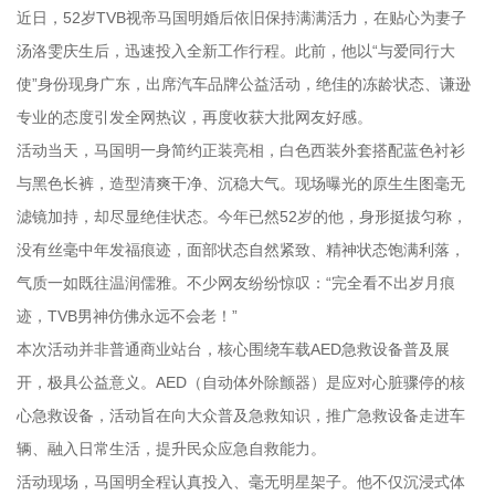
近日，52岁TVB视帝马国明婚后依旧保持满满活力，在贴心为妻子
汤洛雯庆生后，迅速投入全新工作行程。此前，他以“与爱同行大
使”身份现身广东，出席汽车品牌公益活动，绝佳的冻龄状态、谦逊
专业的态度引发全网热议，再度收获大批网友好感。
活动当天，马国明一身简约正装亮相，白色西装外套搭配蓝色衬衫
与黑色长裤，造型清爽干净、沉稳大气。现场曝光的原生生图毫无
滤镜加持，却尽显绝佳状态。今年已然52岁的他，身形挺拔匀称，
没有丝毫中年发福痕迹，面部状态自然紧致、精神状态饱满利落，
气质一如既往温润儒雅。不少网友纷纷惊叹：“完全看不出岁月痕
迹，TVB男神仿佛永远不会老！”
本次活动并非普通商业站台，核心围绕车载AED急救设备普及展
开，极具公益意义。AED（自动体外除颤器）是应对心脏骤停的核
心急救设备，活动旨在向大众普及急救知识，推广急救设备走进车
辆、融入日常生活，提升民众应急自救能力。
活动现场，马国明全程认真投入、毫无明星架子。他不仅沉浸式体