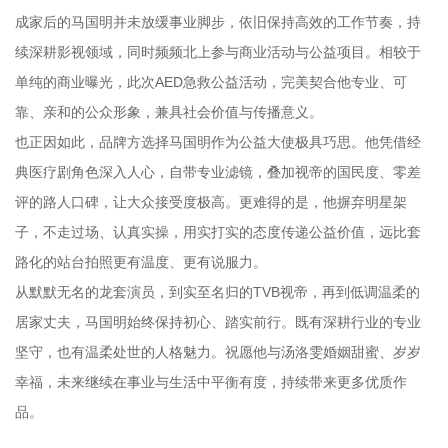
成家后的马国明并未放缓事业脚步，依旧保持高效的工作节奏，持
续深耕影视领域，同时频频北上参与商业活动与公益项目。相较于
单纯的商业曝光，此次AED急救公益活动，完美契合他专业、可
靠、亲和的公众形象，兼具社会价值与传播意义。
也正因如此，品牌方选择马国明作为公益大使极具巧思。他凭借经
典医疗剧角色深入人心，自带专业滤镜，叠加视帝的国民度、零差
评的路人口碑，让大众接受度极高。更难得的是，他摒弃明星架
子，不走过场、认真实操，用实打实的态度传递公益价值，远比套
路化的站台拍照更有温度、更有说服力。
从默默无名的龙套演员，到实至名归的TVB视帝，再到低调温柔的
居家丈夫，马国明始终保持初心、踏实前行。既有深耕行业的专业
坚守，也有温柔处世的人格魅力。祝愿他与汤洛雯婚姻甜蜜、岁岁
幸福，未来继续在事业与生活中平衡有度，持续带来更多优质作
品。