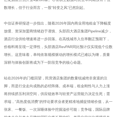
数增长，但于行业而言，一股“转变之风”已然刮起。
中信证券研报进一步指出，随着2026年国内商业用地租金下降幅度
放缓、资深加盟商情绪趋于谨慎、头部四大酒店集团Pipeline减少，
酒店行业供给增速将进一步回落。在高线城市入住率翻正预期下，
价格料将呈现一定弹性，头部酒店RevPAR同比预计仅实现低个位数
增长。这意味着，单纯依靠规模驱动的增长模式已难以为继，质量
深耕与体验创新将成为下一阶段竞争的核心命题。
站在2026年的门槛回望，民营酒店集团的数量锐减绝非衰退的注
脚，而是行业走向成熟的必经阵痛。成本端，租金刚性与人力上涨
将持续挤压利润空间，供应链效率与轻资产运营能力决定生死；需
求端，“高热度低消费”的悖论要求业者更精准地捕捉情绪价值，从一
张床、一餐饭、一次深睡体验中挖掘溢价可能；竞争端，国际品牌