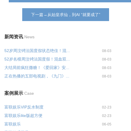
下一篇→从始皇求仙，到AI “就要成了”
新闻资讯
News
52岁周汶锜法国度假状态绝佳！混...
08-03
52岁名模周汶锜法国度假！混血双...
08-03
大结局前疯狂撒糖！《爱回家》安...
08-03
正在热播的五部电视剧，《九门》...
08-03
案例展示
Case
富联娱乐VIP反水制度
02-23
富联娱乐lite版超方便
02-23
富联娱乐
06-05