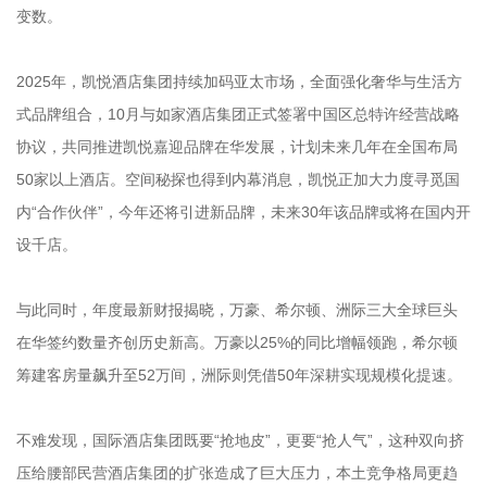
变数。
2025年，凯悦酒店集团持续加码亚太市场，全面强化奢华与生活方
式品牌组合，10月与如家酒店集团正式签署中国区总特许经营战略
协议，共同推进凯悦嘉迎品牌在华发展，计划未来几年在全国布局
50家以上酒店。空间秘探也得到内幕消息，凯悦正加大力度寻觅国
内“合作伙伴”，今年还将引进新品牌，未来30年该品牌或将在国内开
设千店。
与此同时，年度最新财报揭晓，万豪、希尔顿、洲际三大全球巨头
在华签约数量齐创历史新高。万豪以25%的同比增幅领跑，希尔顿
筹建客房量飙升至52万间，洲际则凭借50年深耕实现规模化提速。
不难发现，国际酒店集团既要“抢地皮”，更要“抢人气”，这种双向挤
压给腰部民营酒店集团的扩张造成了巨大压力，本土竞争格局更趋