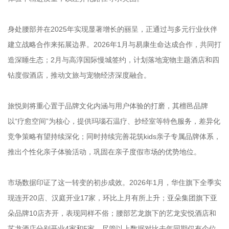
身处腰部并在2025年实现显著增长的丽呈，正通过与多元行业伙伴
建立战略合作来拓展边界。2026年1月与易康生命达成合作，共同打
造深睡生态；2月与高淳国际慢城签约，计划落地宠物主题酒店和四
钻度假酒店，推动文旅与宠物经济深度融合。
旅悦则将重心置于品牌文化内涵与用户体验的打磨，其檀邑品牌
以“疗愈空间”为核心，提供玛瑙石温疗、抄经室等特色服务，差异化
竞争策略有望持续深化；同时持续完善花筑kids亲子专属品牌体系，
推出个性化亲子体验活动，巩固在亲子度假市场的优势地位。
市场数据印证了这一转变的初步成效。2026年1月，华住旗下全季实
现连开20店、汉庭开业17家，环比上月有所上升；亚朵集团旗下亚
朵品牌10店齐开，表现同样不俗；腰部艺龙旗下的艺龙安悦酒店和
艺龙酒店分别开业4家和5家。尽管以上数据对比去年同期仅有个位