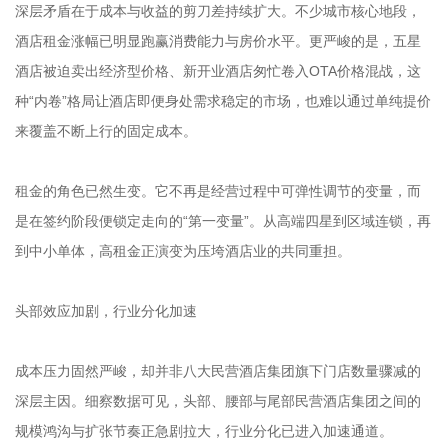
深层矛盾在于成本与收益的剪刀差持续扩大。不少城市核心地段，
酒店租金涨幅已明显跑赢消费能力与房价水平。更严峻的是，五星
酒店被迫卖出经济型价格、新开业酒店匆忙卷入OTA价格混战，这
种“内卷”格局让酒店即便身处需求稳定的市场，也难以通过单纯提价
来覆盖不断上行的固定成本。
租金的角色已然生变。它不再是经营过程中可弹性调节的变量，而
是在签约阶段便锁定走向的“第一变量”。从高端四星到区域连锁，再
到中小单体，高租金正演变为压垮酒店业的共同重担。
头部效应加剧，行业分化加速
成本压力固然严峻，却并非八大民营酒店集团旗下门店数量骤减的
深层主因。细察数据可见，头部、腰部与尾部民营酒店集团之间的
规模鸿沟与扩张节奏正急剧拉大，行业分化已进入加速通道。