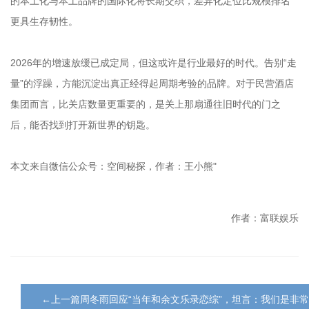
的本土化与本土品牌的国际化将长期交织，差异化定位比规模排名
更具生存韧性。
2026年的增速放缓已成定局，但这或许是行业最好的时代。告别“走
量”的浮躁，方能沉淀出真正经得起周期考验的品牌。对于民营酒店
集团而言，比关店数量更重要的，是关上那扇通往旧时代的门之
后，能否找到打开新世界的钥匙。
本文来自微信公众号：空间秘探，作者：王小熊"
作者：富联娱乐
←上一篇周冬雨回应“当年和余文乐录恋综”，坦言：我们是非