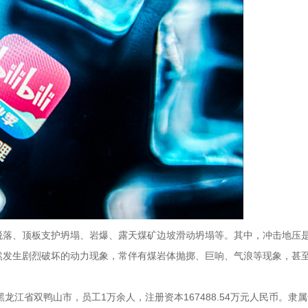
脱落、顶板支护坍塌、岩爆、露天煤矿边坡滑动坍塌等。其中，冲击地压
然发生剧烈破坏的动力现象，常伴有煤岩体抛掷、巨响、气浪等现象，甚
黑龙江省双鸭山市，员工1万余人，注册资本167488.54万元人民币。隶