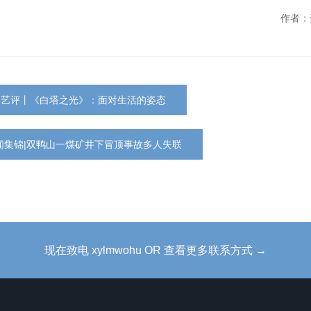
作者：
民艺评丨《白塔之光》：面对生活的姿态
闻集锦|双鸭山一煤矿井下冒顶事故多人失联
现在致电 xylmwohu OR 查看更多联系方式 →