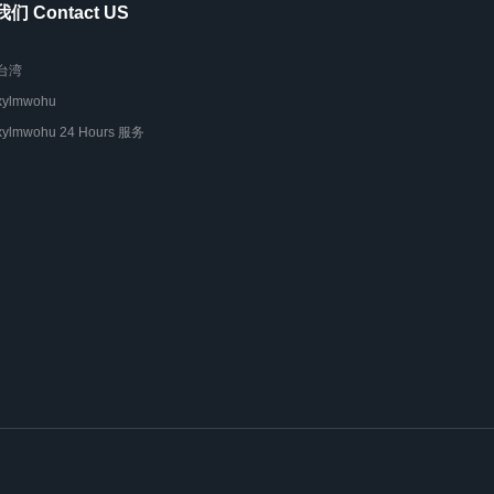
们 Contact US
台湾
xylmwohu
xylmwohu 24 Hours 服务