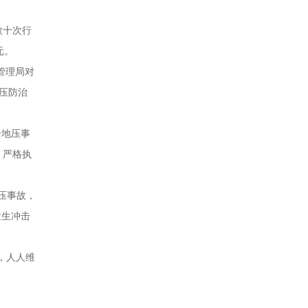
数十次行
元。
管理局对
压防治
击地压事
；严格执
压事故，
发生冲击
，人人维