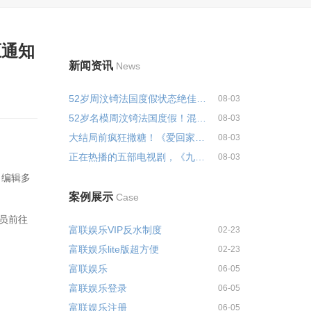
压通知
新闻资讯
News
52岁周汶锜法国度假状态绝佳！混...
08-03
52岁名模周汶锜法国度假！混血双...
08-03
大结局前疯狂撒糖！《爱回家》安...
08-03
正在热播的五部电视剧，《九门》...
08-03
。编辑多
案例展示
Case
人员前往
富联娱乐VIP反水制度
02-23
富联娱乐lite版超方便
02-23
富联娱乐
06-05
富联娱乐登录
06-05
富联娱乐注册
06-05