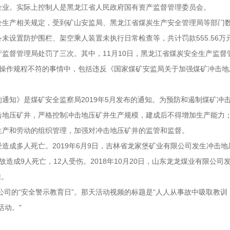
企业。实际上控制人是黑龙江省人民政府国有资产监督管理委员会。
全生产相关规定，受到矿山安监局、黑龙江省煤炭生产安全管理局等部门
未设置防护围栏、架空乘人装置未执行日常检查等，共计罚款555.56万
监督管理局处罚了三次。其中，11月10日，黑龙江省煤炭安全生产监督
与操作规程不符的事情中，包括违反《国家煤矿安监局关于加强煤矿冲击地
通知》是煤矿安全监察局2019年5月发布的通知。为预防和遏制煤矿冲
击地压矿井，严格控制冲击地压矿井生产规模，建成后不得增加生产能力
生产和劳动的组织管理，加强对冲击地压矿井的监管和监督。
造成多人死亡。2019年6月9日，吉林省龙家堡矿业有限公司发生冲击地
。事故造成9人死亡，12人受伤。2018年10月20日，山东龙龙煤业有限公司
难。
公司的“安全警示教育日”。那天活动视频的标题是“人人从事故中吸取教训
活动。"