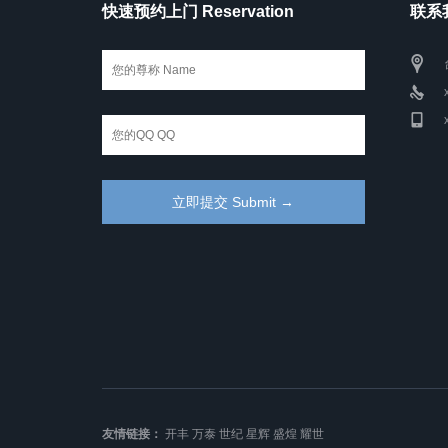
快速预约上门 Reservation
联系我
友情链接：
开丰
万泰
世纪
星辉
盛煌
耀世