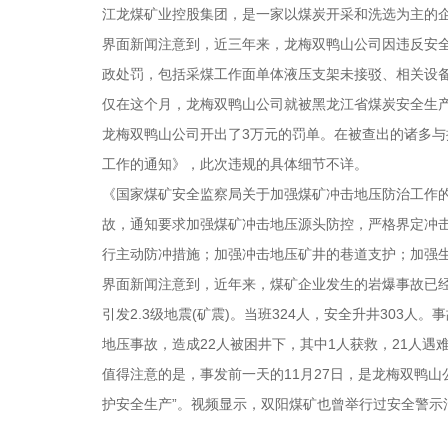
江龙煤矿业控股集团，是一家以煤炭开采和洗选为主的
界面新闻注意到，近三年来，龙梅双鸭山公司因违反安
政处罚，包括采煤工作面单体液压支架未接驳、相关设备
仅在这个月，龙梅双鸭山公司就被黑龙江省煤炭安全生产
龙梅双鸭山公司开出了3万元的罚单。在被查出的诸多
工作的通知》，此次违规的具体细节不详。
《国家煤矿安全监察局关于加强煤矿冲击地压防治工作的
故，通知要求加强煤矿冲击地压源头防控，严格界定冲
行主动防冲措施；加强冲击地压矿井的巷道支护；加强
界面新闻注意到，近年来，煤矿企业发生的岩爆事故已经
引发2.3级地震(矿震)。当班324人，安全升井303人
地压事故，造成22人被困井下，其中1人获救，21人遇
值得注意的是，事发前一天的11月27日，是龙梅双鸭山
护安全生产”。视频显示，双阳煤矿也曾举行过安全警示