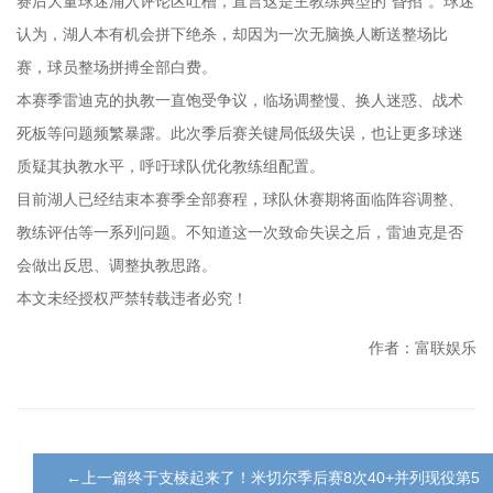
赛后大量球迷涌入评论区吐槽，直言这是主教练典型的“昏招”。球迷
认为，湖人本有机会拼下绝杀，却因为一次无脑换人断送整场比
赛，球员整场拼搏全部白费。
本赛季雷迪克的执教一直饱受争议，临场调整慢、换人迷惑、战术
死板等问题频繁暴露。此次季后赛关键局低级失误，也让更多球迷
质疑其执教水平，呼吁球队优化教练组配置。
目前湖人已经结束本赛季全部赛程，球队休赛期将面临阵容调整、
教练评估等一系列问题。不知道这一次致命失误之后，雷迪克是否
会做出反思、调整执教思路。
本文未经授权严禁转载违者必究！
作者：富联娱乐
←上一篇终于支棱起来了！米切尔季后赛8次40+并列现役第5