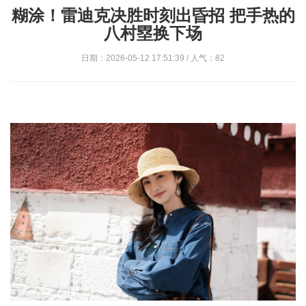
糊涂！雷迪克决胜时刻出昏招 把手热的
八村塁换下场
日期：2026-05-12 17:51:39 / 人气：82