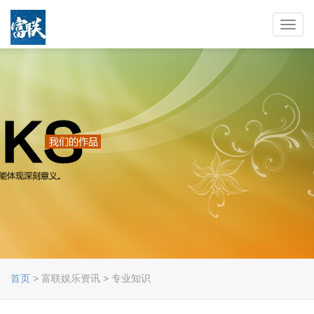
Toggl
navig
首页
> 富联娱乐资讯 > 专业知识