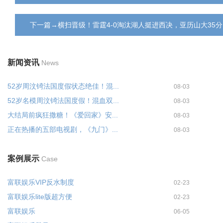
下一篇→横扫晋级！雷霆4-0淘汰湖人挺进西决，亚历山大35分
新闻资讯
News
52岁周汶锜法国度假状态绝佳！混...
08-03
52岁名模周汶锜法国度假！混血双...
08-03
大结局前疯狂撒糖！《爱回家》安...
08-03
正在热播的五部电视剧，《九门》...
08-03
案例展示
Case
富联娱乐VIP反水制度
02-23
富联娱乐lite版超方便
02-23
富联娱乐
06-05