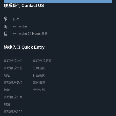
联系我们 Contact US
台湾
xylmwohu
xylmwohu 24 Hours 服务
快捷入口 Quick Entry
富联娱乐介绍
富联娱乐界面
富联娱乐注册
公司新闻
地址
行业新闻
富联娱乐登录
媒体报道
地址
专业知识
富联娱乐招商
加盟
富联娱乐APP