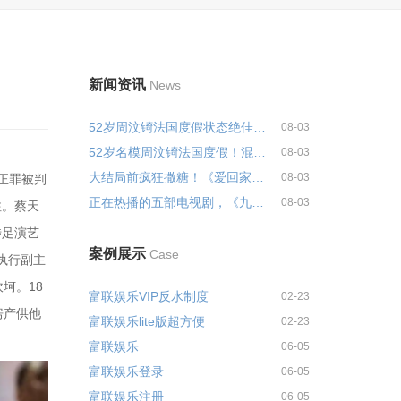
新闻资讯
News
52岁周汶锜法国度假状态绝佳！混...
08-03
52岁名模周汶锜法国度假！混血双...
08-03
大结局前疯狂撒糖！《爱回家》安...
08-03
公正罪被判
正在热播的五部电视剧，《九门》...
08-03
注。蔡天
涉足演艺
案例展示
Case
执行副主
坷。18
富联娱乐VIP反水制度
02-23
房产供他
富联娱乐lite版超方便
02-23
富联娱乐
06-05
富联娱乐登录
06-05
富联娱乐注册
06-05