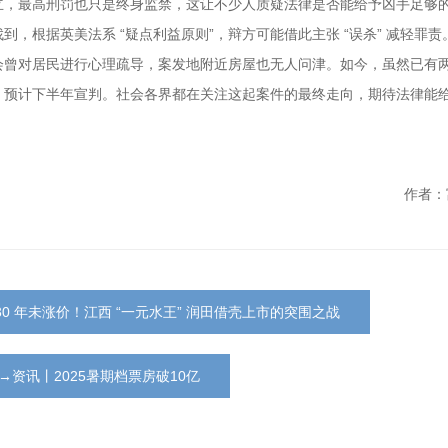
立，最高刑罚也只是终身监禁，这让不少人质疑法律是否能给予凶手足够
，根据英美法系 “疑点利益原则”，辩方可能借此主张 “误杀” 减轻罪责
会曾对居民进行心理疏导，案发地附近房屋也无人问津。如今，虽然已有
，预计下半年宣判。社会各界都在关注这起案件的最终走向，期待法律能
作者：
30 年未涨价！江西 “一元水王” 润田借壳上市的突围之战
→资讯丨2025暑期档票房破10亿