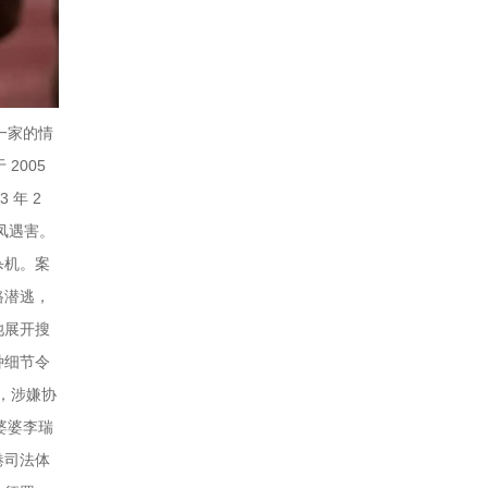
智一家的情
2005
年 2
凤遇害。
杀机。案
路潜逃，
池展开搜
种细节令
贤，涉嫌协
婆婆李瑞
港司法体