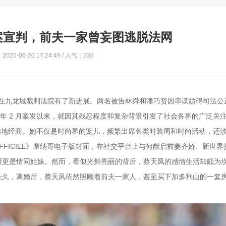
案宣判，前夫一家曾妄图逃脱法网
025-06-20 17:24:49 / 人气：239
凤碎尸案在九龙城裁判法院有了新进展。两名被告林舜和潘巧贤因串谋妨碍司法
023 年 2 月案发以来，就因其残忍程度和复杂背景引发了社会各界的广泛关
在内地经商。她不仅是时尚界的宠儿，频繁出席各类时装周和时尚活动，还
FFICIEL》摩纳哥电子版封面，在社交平台上与何猷启前妻齐娇、新世界
更是情同姐妹。然而，看似光鲜亮丽的背后，蔡天凤的感情生活却颇为坎
长久，离婚后，蔡天凤依然照顾着前夫一家人，甚至买下加多利山的一套