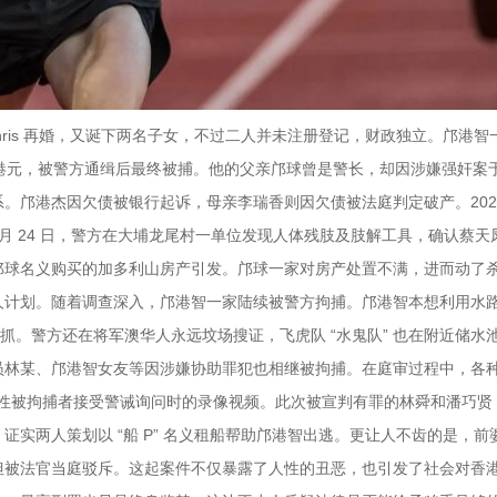
 Chris 再婚，又诞下两名子女，不过二人并未注册登记，财政独立。邝港
 万港元，被警方通缉后最终被捕。他的父亲邝球曾是警长，却因涉嫌强奸案于 
邝港杰因欠债被银行起诉，母亲李瑞香则因欠债被法庭判定破产。2023 
 月 24 日，警方在大埔龙尾村一单位发现人体残肢及肢解工具，确认蔡天
邝球名义购买的加多利山房产引发。邝球一家对房产处置不满，进而动了
人计划。随着调查深入，邝港智一家陆续被警方拘捕。邝港智本想利用水
被抓。警方还在将军澳华人永远坟场搜证，飞虎队 “水鬼队” 也在附近储水
员林某、邝港智女友等因涉嫌协助罪犯也相继被拘捕。在庭审过程中，各
了一名女性被拘捕者接受警诫询问时的录像视频。此次被宣判有罪的林舜和潘巧
实两人策划以 “船 P” 名义租船帮助邝港智出逃。更让人不齿的是，前
但被法官当庭驳斥。这起案件不仅暴露了人性的丑恶，也引发了社会对香