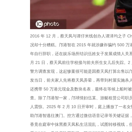
2016 年 12 月，蔡天凤与谭仔米线创办人谭泽均之子
况却十分糟糕。邝港智在 2015 年就涉嫌诈骗约 500
年自行辞职，还在娱乐场所结识伍姓女子发展成情人关系。
月 21 日，蔡天凤前往学校接与前夫所生女儿后失踪。2
警方调查发现，这起惨案很可能是因蔡天凤打算出售以
发当日，前夫家人先将蔡天凤弄晕，再带到村屋实施杀
还携带 50 万港元现金及数块名表，最终在等候上船时
查。除了邝港智一家，邝球情妇伍某、游艇租赁公司职
人震惊。2025 年 2 月 10 日开审时，庭上播放
助邝港智逃往澳门。控方通过微信语音记录等关键证据，证
香竟在庭审中抹黑蔡天凤私生活混乱，试图转移视线，