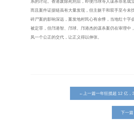
系的讨论。香港废除死刑后，即便邝球等人谋杀罪名成
而且案件证据链虽有大量发现，但主躯干和双手至今未找到
碎尸案的影响深远，案发地村民心有余悸，当地红十字
被定罪，但邝港智、邝球、邝港杰的谋杀案仍在审理中
凤一个公正的交代，让正义得以伸张。
←上一篇一年狂揽超 12 亿，
下一篇