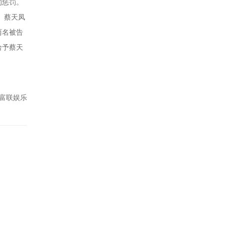
的惩罚。
。蔡天凤
两名被告
给予蔡天
富联娱乐