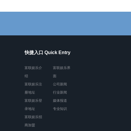
快捷入口 Quick Entry
富联娱乐介
富联娱乐界
绍
面
富联娱乐注
公司新闻
册地址
行业新闻
富联娱乐登
媒体报道
录地址
专业知识
富联娱乐招
商加盟