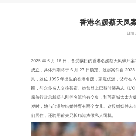
香港名媛蔡天凤
日期：2
2025 年 6 月 16 日，备受瞩目的香港名媛蔡天
成立，具体刑期将于 6 月 27 日确定。这起案件自 2
凤，这位 1995 年出生的香港名媛，家境优渥，父母
圈，与众多名人交往甚密。她曾登上巴黎时装杂志《L'O
席兼行政总裁郑志刚等名流均有交集，和郭富城太太方媛
岁时，她与邝港智结婚并育有两个女儿。这段婚姻并未
们居住，还聘用前夫兄长邝港杰做私人司机。